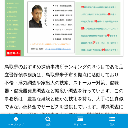
鳥取県のおすすめ探偵事務所ランキングの３つ目である足
立晋探偵事務所は、鳥取県米子市を拠点に活動しており、
不倫・浮気調査や家出人の捜索、ストーカー対策、盗聴
器・盗撮器発見調査など幅広い調査を行っています。この
事務所は、豊富な経験と確かな技術を持ち、大手には真似
できない低料金でサービスを提供しています。浮気調査に
おいては、証拠収集に力を入れており、慰謝料や財産分
与、親権などの問題を抱える依頼者に対して法的に通用す
ページトップ
検索
サイドバー
目次