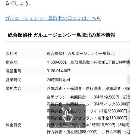
るでしょう。
ガルエージェンシー鳥取北の口コミはこちら
総合探偵社 ガルエージェンシー鳥取北の基本情報
会社名
総合探偵社 ガルエージェンシー鳥取北
所在地
〒680-0801 鳥取県鳥取市松並町1丁目144番地6
電話番号
0120-014-007
営業時間
24時間対応可
業務内容
浮気調査・不倫調査・尾行調査、結婚調査・婚前
白黒プラン（初回限定）：3時間49,500円（延長13,0
浮気調査・時間制プラン：3時間パック88,000円（追加
浮気調査・密着プラン：ライト1週間33,000円～（行
浮気調査・おまかせプラン：着手金110,000円＋成
料金目安
行動（尾行）調査：基本1時間16,500円（3時間ま
スクロールできます
行方調査：所在確認88,000円～、行方不明・失踪22