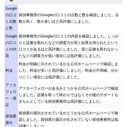
準
Google
の口コ
探偵事務所のGoogleの口コミの点数と数を確認しました。点
ミ点数
数が高く、数が多いほど高評価にしました。
と数
Google
探偵事務所のGoogleの口コミの内容を確認しました。しっか
の口コ
りと証拠を取れたなどの調査力が高く結果を得られたという
ミの内
口コミがあるほど高評価にしました。逆に証拠を取れなかっ
容
たなどの調査力が低い場合には低評価にしました。
料金が明確に示されているかを公式ホームページで確認しま
料金
した。料金が安いと高評価にしました。料金が不明確、分か
りにくい場合には低評価にしました。
アフタ
アフターフォローがあるかどうかを公式ホームページで確認
フォロ
しました。証拠を取って終わりではなくその後のサポートも
ー・保
きちんとしている探偵事務所は高評価にしました。
証
探偵業の届出がされているかどうかを公式ホームページで確
探偵業
認しました。探偵業の届出が出されていない探偵事務所は低
届出
評価にしました。