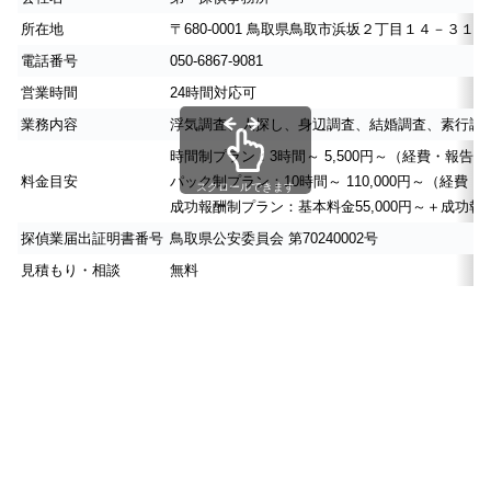
所在地
〒680-0001 鳥取県鳥取市浜坂２丁目１４－３１
電話番号
050-6867-9081
営業時間
24時間対応可
業務内容
浮気調査、人探し、身辺調査、結婚調査、素行調
時間制プラン：3時間～ 5,500円～（経費・報
料金目安
パック制プラン：10時間～ 110,000円～（経
スクロールできます
成功報酬制プラン：基本料金55,000円～＋成功報
探偵業届出証明書番号
鳥取県公安委員会 第70240002号
見積もり・相談
無料