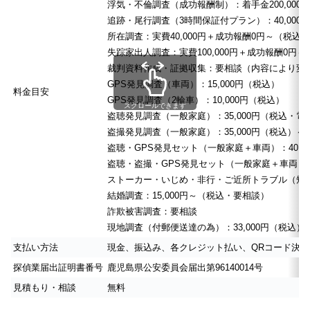
浮気・不倫調査（成功報酬制）：着手金200,000
追跡・尾行調査（3時間保証付プラン）：40,000円
所在調査：実費40,000円＋成功報酬0円～（税込）
失踪家出人調査：実費100,000円＋成功報酬0円
裁判資料作成・証拠収集：要相談（内容により変
GPS発見調査（車両）：15,000円（税込）
料金目安
GPS発見調査（2輪車）：10,000円（税込）
スクロールできます
盗聴発見調査（一般家庭）：35,000円（税込・
盗撮発見調査（一般家庭）：35,000円（税込）～
盗聴・GPS発見セット（一般家庭＋車両）：40,0
盗聴・盗撮・GPS発見セット（一般家庭＋車両）：6
ストーカー・いじめ・非行・ご近所トラブル（短時間調
結婚調査：15,000円～（税込・要相談）
詐欺被害調査：要相談
現地調査（付郵便送達の為）：33,000円（税込）
支払い方法
現金、振込み、各クレジット払い、QRコード決
探偵業届出証明書番号
鹿児島県公安委員会届出第96140014号
見積もり・相談
無料