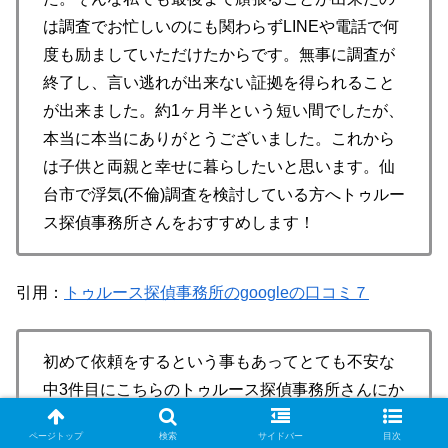
は調査でお忙しいのにも関わらずLINEや電話で何
度も励ましていただけたからです。無事に調査が
終了し、言い逃れが出来ない証拠を得られること
が出来ました。約1ヶ月半という短い間でしたが、
本当に本当にありがとうございました。これから
は子供と両親と幸せに暮らしたいと思います。仙
台市で浮気(不倫)調査を検討している方へトゥルー
ス探偵事務所さんをおすすめします！
引用：
トゥルース探偵事務所のgoogleの口コミ７
初めて依頼をするという事もあってとても不安な
中3件目にこちらのトゥルース探偵事務所さんにか
けました。直感でここにお願いしよう！って思え
ページトップ
検索
サイドバー
目次
たのも和泉さんの人柄だと思ってます！実際の、